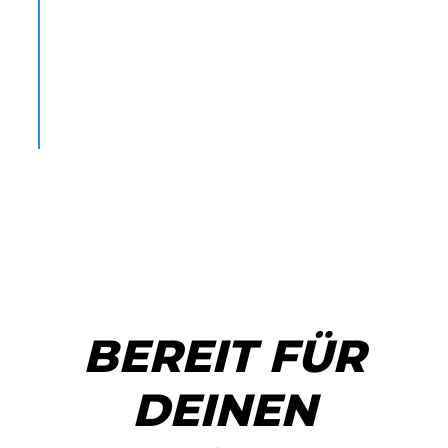
gebe ich alles Wissen weiter, das ich zu
Beginn meiner Selbstständigkeit gerne
gehabt hätte. Weil ich weiß, dass damit eine
Selbstständigkeit erheblich entspannter
UND gleichzeitig erfolgreicher laufen kann.
BEREIT FÜR
DEINEN